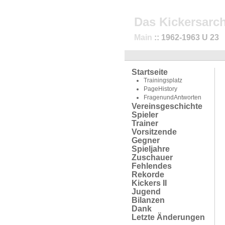
Das Kickersarch
Main
:: 1962-1963 U 23
Startseite
Trainingsplatz
PageHistory
FragenundAntworten
Vereinsgeschichte
Spieler
Trainer
Vorsitzende
Gegner
Spieljahre
Zuschauer
Fehlendes
Rekorde
Kickers II
Jugend
Bilanzen
Dank
Letzte Änderungen