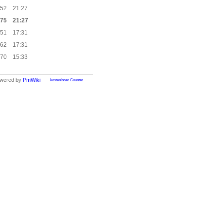
:52
21:27
:75
21:27
:51
17:31
:62
17:31
:70
15:33
wered by
PmWiki
kostenloser Counter