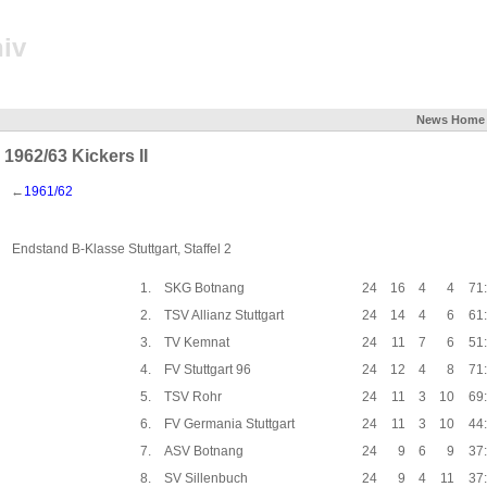
iv
News
Home
1962/63 Kickers II
←
1961/62
Endstand B-Klasse Stuttgart, Staffel 2
1.
SKG Botnang
24
16
4
4
71
2.
TSV Allianz Stuttgart
24
14
4
6
61
3.
TV Kemnat
24
11
7
6
51
4.
FV Stuttgart 96
24
12
4
8
71
5.
TSV Rohr
24
11
3
10
69
6.
FV Germania Stuttgart
24
11
3
10
44
7.
ASV Botnang
24
9
6
9
37
8.
SV Sillenbuch
24
9
4
11
37