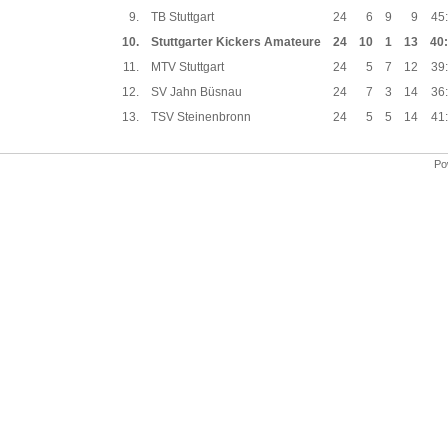
9.
TB Stuttgart
24
6
9
9
45
10.
Stuttgarter Kickers Amateure
24
10
1
13
40
11.
MTV Stuttgart
24
5
7
12
39
12.
SV Jahn Büsnau
24
7
3
14
36
13.
TSV Steinenbronn
24
5
5
14
41
Po