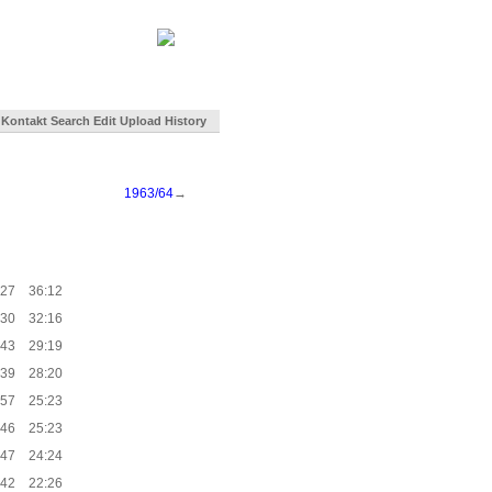
Kontakt
Search
Edit
Upload
History
1963/64
→
:27
36:12
:30
32:16
:43
29:19
:39
28:20
:57
25:23
:46
25:23
:47
24:24
:42
22:26