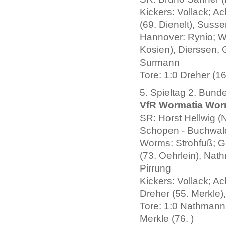
Kickers: Vollack; A
(69. Dienelt), Susse
Hannover: Rynio; Wi
Kosien), Dierssen,
Surmann
Tore: 1:0 Dreher (16
5. Spieltag 2. Bund
VfR Wormatia Worms
SR: Horst Hellwig (N
Schopen - Buchwal
Worms: Strohfuß; Gü
(73. Oehrlein), Nat
Pirrung
Kickers: Vollack; A
Dreher (55. Merkle),
Tore: 1:0 Nathmann (6
Merkle (76. )