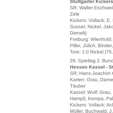
Stuttgarter Kickers
SR: Walter Eschweil
Zele
Kickers: Vollack; E.
Susser, Nickel, Jako
Dienelt)
Freiburg: Wienhold;
Piller, Jülich, Binde
Tore: 1:0 Nickel (75.
29. Spieltag 2. Bun
Hessen Kassel - Stu
SR: Hans-Joachim 
Karten: Grau, Damer
Täuber
Kassel: Wulf; Grau,
Hampl), Kempa, Pall
Kickers: Vollack; Ac
Müller, Buchwald, J.