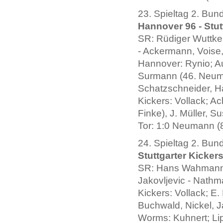
23. Spieltag 2. Bun
Hannover 96 - Stutt
SR: Rüdiger Wuttke
- Ackermann, Voise
Hannover: Rynio; Au
Surmann (46. Neuma
Schatzschneider, 
Kickers: Vollack; A
Finke), J. Müller, S
Tor: 1:0 Neumann (8
24. Spieltag 2. Bun
Stuttgarter Kicker
SR: Hans Wahmann 
Jakovljevic - Nath
Kickers: Vollack; E
Buchwald, Nickel, J
Worms: Kuhnert; Li