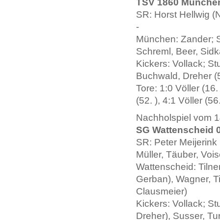
TSV 1860 München -
SR: Horst Hellwig (N
-
München: Zander; St
Schreml, Beer, Sidk
Kickers: Vollack; Stu
Buchwald, Dreher (5
Tore: 1:0 Völler (16.
(52. ), 4:1 Völler (56
Nachholspiel vom 14
SG Wattenscheid 09
SR: Peter Meijerink 
Müller, Täuber, Voi
Wattenscheid: Tilner
Gerban), Wagner, Ti
Clausmeier)
Kickers: Vollack; St
Dreher), Susser, Tur