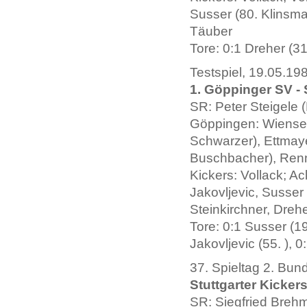
Susser (80. Klinsman
Täuber
Tore: 0:1 Dreher (31.
Testspiel, 19.05.19
1. Göppinger SV - 
SR: Peter Steigele 
Göppingen: Wienser
Schwarzer), Ettmaye
Buschbacher), Renn
Kickers: Vollack; A
Jakovljevic, Susser 
Steinkirchner, Drehe
Tore: 0:1 Susser (19.
Jakovljevic (55. ), 0
37. Spieltag 2. Bun
Stuttgarter Kickers
SR: Siegfried Brehm