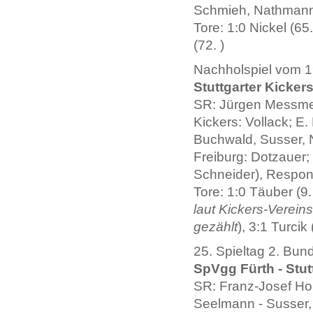
Schmieh, Nathmann,
Tore: 1:0 Nickel (65
(72. )
Nachholspiel vom 19
Stuttgarter Kickers
SR: Jürgen Messme
Kickers: Vollack; E.
Buchwald, Susser, N
Freiburg: Dotzauer;
Schneider), Respond
Tore: 1:0 Täuber (9.
laut Kickers-Vereins
gezählt
), 3:1 Turcik 
25. Spieltag 2. Bun
SpVgg Fürth - Stutt
SR: Franz-Josef Hon
Seelmann - Susser,