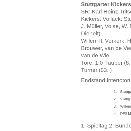
Stuttgarter Kickers
SR: Karl-Heinz Trit
Kickers: Vollack; S
J. Müller, Voise, W.
Dienelt)
Willem II: Verkerk;
Brouwer, van de Ven
van de Wiel
Tore: 1:0 Täuber (8. 
Turner (53. )
Endstand Intertoto
1.
Stuttg
2.
Viking
3.
Willem
4.
DFS Ma
1. Spieltag 2. Bund