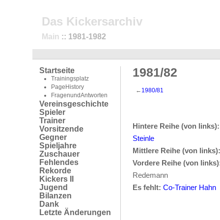
Das Kickersarchiv
Main
:: 1981-1982
1981/82
Startseite
Trainingsplatz
PageHistory
←
1980/81
FragenundAntworten
Vereinsgeschichte
Spieler
Trainer
Hintere Reihe (von links):
Vorsitzende
Gegner
Steinle
Spieljahre
Mittlere Reihe (von links)
Zuschauer
Fehlendes
Vordere Reihe (von links)
Rekorde
Redemann
Kickers II
Jugend
Es fehlt:
Co-Trainer Hahn
Bilanzen
Dank
Letzte Änderungen