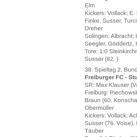
Elm
Kickers: Vollack; E
Finke, Susser, Turci
Dreher
Solingen: Albracht;
Seegler, Göddertz,
Tore: 1:0 Steinkirchn
Susser (82. )
38. Spieltag 2. Bun
Freiburger FC - Stu
SR: Max Klauser (Va
Freiburg: Piechowsk
Braun (60. Konschal
Obermüller
Kickers: Vollack; A
Susser (76. Voise), 
Täuber