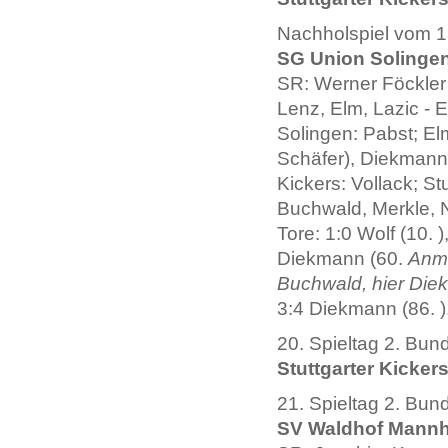
Nachholspiel vom 18
SG Union Solingen -
SR: Werner Föckler
Lenz, Elm, Lazic - E
Solingen: Pabst; El
Schäfer), Diekmann,
Kickers: Vollack; Stu
Buchwald, Merkle, N
Tore: 1:0 Wolf (10. )
Diekmann (60.
Anme
Buchwald, hier Die
3:4 Diekmann (86. ),
20. Spieltag 2. Bun
Stuttgarter Kicker
21. Spieltag 2. Bun
SV Waldhof Mannhei