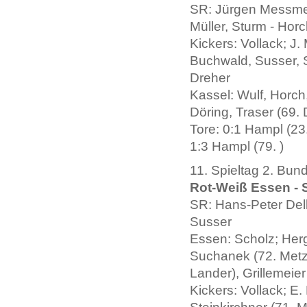
SR: Jürgen Messmer
Müller, Sturm - Hor
Kickers: Vollack; J.
Buchwald, Susser, St
Dreher
Kassel: Wulf, Horc
Döring, Traser (69.
Tore: 0:1 Hampl (23. 
1:3 Hampl (79. )
11. Spieltag 2. Bun
Rot-Weiß Essen - St
SR: Hans-Peter Dellw
Susser
Essen: Scholz; Herge
Suchanek (72. Metz
Lander), Grillemeier
Kickers: Vollack; E.