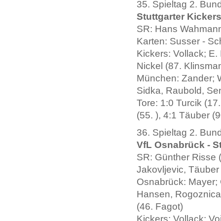
35. Spieltag 2. Bun
Stuttgarter Kicker
SR: Hans Wahmann 
Karten: Susser - S
Kickers: Vollack; E.
Nickel (87. Klinsman
München: Zander; W
Sidka, Raubold, Se
Tore: 1:0 Turcik (17.
(55. ), 4:1 Täuber (9
36. Spieltag 2. Bun
VfL Osnabrück - Stu
SR: Günther Risse (
Jakovljevic, Täuber
Osnabrück: Mayer; 
Hansen, Rogoznica, 
(46. Fagot)
Kickers: Vollack; V