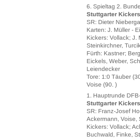
6. Spieltag 2. Bund
Stuttgarter Kickers
SR: Dieter Nieberg
Karten: J. Müller - E
Kickers: Vollack; J
Steinkirchner, Turci
Fürth: Kastner; Ber
Eickels, Weber, Schn
Leiendecker
Tore: 1:0 Täuber (30
Voise (90. )
1. Hauptrunde DFB-
Stuttgarter Kicker
SR: Franz-Josef Hon
Ackermann, Voise, S
Kickers: Vollack; Ac
Buchwald, Finke, Ste