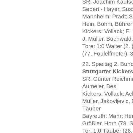
SR: Joachim Kautsc
Sebert - Hayer, Sus
Mannheim: Pradt; Se
Hein, Böhni, Bührer
Kickers: Vollack; E.
J. Müller, Buchwald,
Tore: 1:0 Walter (2. 
(77. Foulelfmeter), 
22. Spieltag 2. Bun
Stuttgarter Kicker
SR: Günter Reichma
Aumeier, Besl
Kickers: Vollack; Ac
Müller, Jakovljevic,
Täuber
Bayreuth: Mahr; Her
Größler, Horn (78. S
Tor: 1:0 Täuber (26.