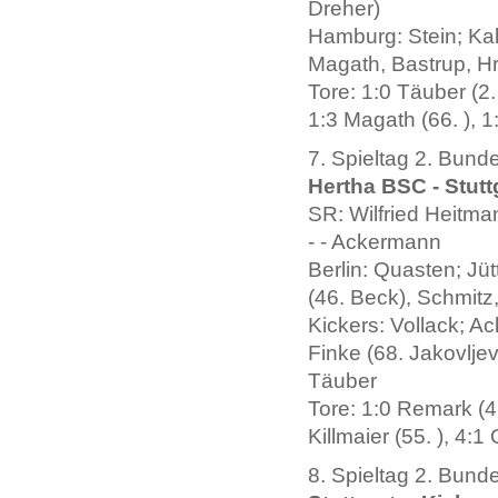
Dreher)
Hamburg: Stein; Kal
Magath, Bastrup, Hr
Tore: 1:0 Täuber (2. 
1:3 Magath (66. ), 1
7. Spieltag 2. Bund
Hertha BSC - Stuttg
SR: Wilfried Heitma
- - Ackermann
Berlin: Quasten; Jü
(46. Beck), Schmitz,
Kickers: Vollack; Ac
Finke (68. Jakovljev
Täuber
Tore: 1:0 Remark (4. 
Killmaier (55. ), 4:
8. Spieltag 2. Bund