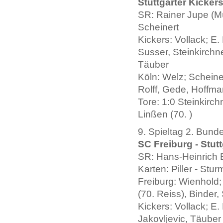
Stuttgarter Kickers
SR: Rainer Jupe (Mü
Scheinert
Kickers: Vollack; E.
Susser, Steinkirchne
Täuber
Köln: Welz; Scheine
Rolff, Gede, Hoffman
Tore: 1:0 Steinkirchn
Linßen (70. )
9. Spieltag 2. Bund
SC Freiburg - Stutt
SR: Hans-Heinrich 
Karten: Piller - Stu
Freiburg: Wienhold; 
(70. Reiss), Binder,
Kickers: Vollack; E.
Jakovljevic, Täuber 