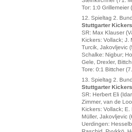
Steinkirchner (71. M
Tor: 1:0 Grillemeier 
12. Spieltag 2. Bun
Stuttgarter Kickers
SR: Max Klauser (Va
Kickers: Vollack; J.
Turcik, Jakovljevic 
Schalke: Nigbur; Hol
Gele, Drexler, Bittc
Tore: 0:1 Bittcher (7.
13. Spieltag 2. Bun
Stuttgarter Kickers
SR: Herbert Eli (Ida
Zimmer, van de Loo
Kickers: Vollack; E.
Müller, Jakovljevic 
Uerdingen: Hesselba
Raschid, Pyykkö, H