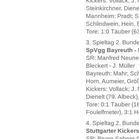
Kickers: Vollack; J
Steinkirchner, Diene
Mannheim: Pradt; Se
Schlindwein, Hein, 
Tore: 1:0 Täuber (63
3. Spieltag 2. Bund
SpVgg Bayreuth - S
SR: Manfred Neuner
Bleckert - J. Müller
Bayreuth: Mahr; Schm
Horn, Aumeier, Größ
Kickers: Vollack; J.
Dienelt (79. Albeck
Tore: 0:1 Täuber (16
Foulelfmeter), 3:1 H
4. Spieltag 2. Bund
Stuttgarter Kickers
SR: Bruno Sahner (