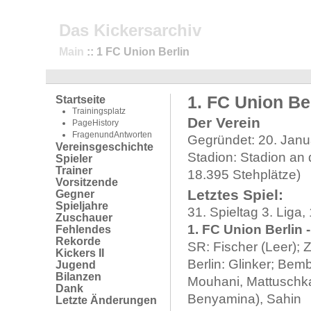
Das Kickersarchiv
Main
:: 1 FC Union Berlin
1. FC Union Be
Startseite
Trainingsplatz
Der Verein
PageHistory
FragenundAntworten
Gegründet: 20. Janu
Vereinsgeschichte
Stadion: Stadion an d
Spieler
Trainer
18.395 Stehplätze)
Vorsitzende
Letztes Spiel:
Gegner
Spieljahre
31. Spieltag 3. Liga
Zuschauer
1. FC Union Berlin -
Fehlendes
Rekorde
SR: Fischer (Leer); 
Kickers II
Berlin: Glinker; Bem
Jugend
Bilanzen
Mouhani, Mattuschka
Dank
Benyamina), Sahin
Letzte Änderungen