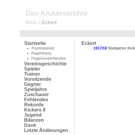
Das Kickersarchiv
Main
:: Eckert
Startseite
Eckert
Trainingsplatz
1917/18
Stuttgarter Kic
PageHistory
FragenundAntworten
Vereinsgeschichte
Spieler
Trainer
Vorsitzende
Gegner
Spieljahre
Zuschauer
Fehlendes
Rekorde
Kickers II
Jugend
Bilanzen
Dank
Letzte Änderungen