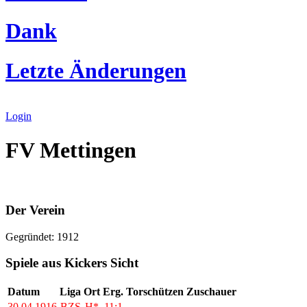
Dank
Letzte Änderungen
Login
FV Mettingen
Der Verein
Gegründet: 1912
Spiele aus Kickers Sicht
Datum
Liga
Ort
Erg.
Torschützen
Zuschauer
30.04.1916
BZS
H*
11:1