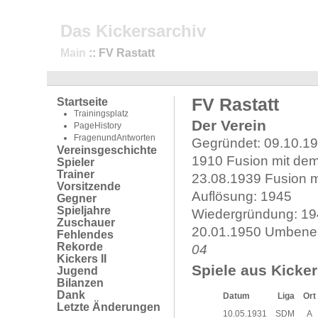
Das Kickersarchiv
Main
:: FV Rastatt
FV Rastatt
Startseite
Trainingsplatz
Der Verein
PageHistory
FragenundAntworten
Gegründet: 09.10.1
Vereinsgeschichte
1910 Fusion mit de
Spieler
Trainer
23.08.1939 Fusion 
Vorsitzende
Auflösung: 1945
Gegner
Spieljahre
Wiedergründung: 19
Zuschauer
20.01.1950 Umbenen
Fehlendes
Rekorde
04
Kickers II
Spiele aus Kicker
Jugend
Bilanzen
Dank
Datum
Liga
Ort
Letzte Änderungen
10.05.1931
SDM
A