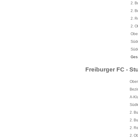
2. B
2. B
2. R
2. O
Obe
Südd
Südd
Ges
Freiburger FC - Stu
Ober
Bezi
A-Kl
Südk
2. B
2. B
2. R
2. O