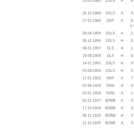
19.03.1961
2OLS
H
6:
30.10.1960
2OLS
A
3:
27.02.1960
SDP
A
0:
n.
26.04.1959
2OLS
A
1:
30.11.1958
2OLS
H
0:
06.01.1957
OLS
A
1:
19.08.1956
OLS
H
0:
14.01.1951
2OLS
A
3:
03.09.1950
2OLS
H
5:
17.01.1932
SDP
A
7:
02.06.1929
SDM
H
4:
20.01.1929
SDM
A
1:
02.01.1927
BZWB
A
3:
17.10.1926
BZWB
H
3:
06.11.1925
BZWB
H
2:
11.10.1925
BZWB
A
3: