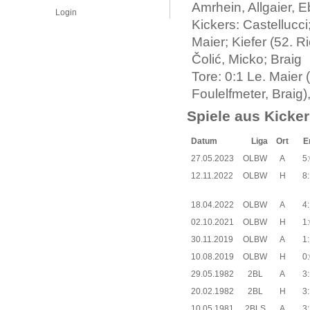
Amrhein, Allgaier, E
Login
Kickers: Castellucc
Maier; Kiefer (52. R
Čolić, Micko; Braig
Tore: 0:1 Le. Maier (
Foulelfmeter, Braig)
Spiele aus Kicker
Datum
Liga
Ort
E
27.05.2023
OLBW
A
5:
12.11.2022
OLBW
H
8:
18.04.2022
OLBW
A
4:
02.10.2021
OLBW
H
1:
30.11.2019
OLBW
A
1:
10.08.2019
OLBW
H
0:
29.05.1982
2BL
A
3:
20.02.1982
2BL
H
3:
10.05.1981
2BLS
A
3: