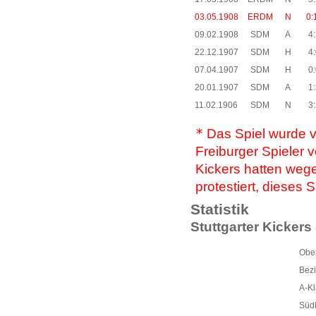
03.05.1908
ERDM
N
0:
09.02.1908
SDM
A
4:
22.12.1907
SDM
H
4:
07.04.1907
SDM
H
0:
20.01.1907
SDM
A
1:
11.02.1906
SDM
N
3:
*
Das Spiel wurde v
Freiburger Spieler v
Kickers hatten wege
protestiert, dieses S
Statistik
Stuttgarter Kickers
Ober
Bezi
A-Kl
Südk