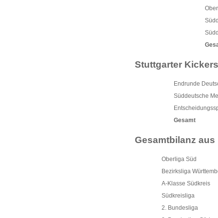
Ober
Südd
Südd
Ges
Stuttgarter Kicker
Endrunde Deutsc
Süddeutsche Mei
Entscheidungssp
Gesamt
Gesamtbilanz aus 
Oberliga Süd
Bezirksliga Württem
A-Klasse Südkreis
Südkreisliga
2. Bundesliga