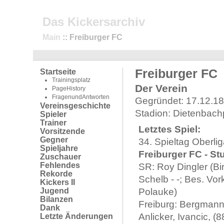
Das Kickersarchiv
Main
:: Freiburger FC
Freiburger FC
Startseite
Trainingsplatz
Der Verein
PageHistory
FragenundAntworten
Gegründet: 17.12.1
Vereinsgeschichte
Stadion: Dietenbach
Spieler
Trainer
Letztes Spiel:
Vorsitzende
Gegner
34. Spieltag Oberli
Spieljahre
Freiburger FC - Stu
Zuschauer
Fehlendes
SR: Roy Dingler (Bi
Rekorde
Schelb - -; Bes. Vor
Kickers II
Jugend
Polauke)
Bilanzen
Freiburg: Bergmann;
Dank
Anlicker, Ivancic, 
Letzte Änderungen