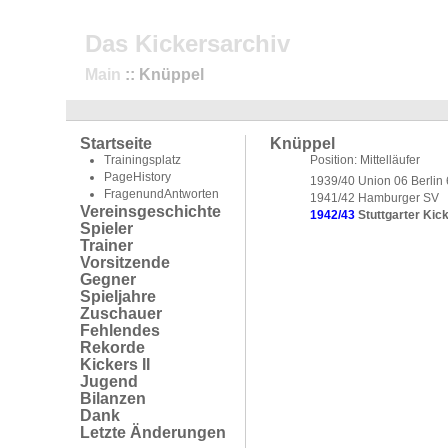
Das Kickersarchiv
Main
:: Knüppel
Startseite
Knüppel
Trainingsplatz
Position: Mittelläufer
PageHistory
1939/40 Union 06 Berlin
FragenundAntworten
1941/42 Hamburger SV
Vereinsgeschichte
1942/43
Stuttgarter Kick
Spieler
Trainer
Vorsitzende
Gegner
Spieljahre
Zuschauer
Fehlendes
Rekorde
Kickers II
Jugend
Bilanzen
Dank
Letzte Änderungen