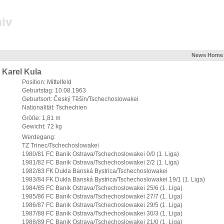
iv
News
Home
Karel Kula
Position: Mittelfeld
Geburtstag: 10.08.1963
Geburtsort: Český Těšín/Tschechoslowakei
Nationalität: Tschechien
Größe: 1,81 m
Gewicht: 72 kg
Werdegang:
TZ Trinec/Tschechoslowakei
1980/81 FC Banik Ostrava/Tschechoslowakei 0/0 (1. Liga)
1981/82 FC Banik Ostrava/Tschechoslowakei 2/2 (1. Liga)
1982/83 FK Dukla Banská Bystrica/Tschechoslowakei
1983/84 FK Dukla Banská Bystrica/Tschechoslowakei 19/1 (1. Liga)
1984/85 FC Banik Ostrava/Tschechoslowakei 25/6 (1. Liga)
1985/86 FC Banik Ostrava/Tschechoslowakei 27/7 (1. Liga)
1986/87 FC Banik Ostrava/Tschechoslowakei 29/5 (1. Liga)
1987/88 FC Banik Ostrava/Tschechoslowakei 30/3 (1. Liga)
1988/89 FC Banik Ostrava/Tschechoslowakei 21/0 (1. Liga)