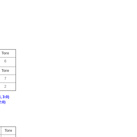
Tore
6
Tore
7
2
, 3:0)
2:0)
Tore