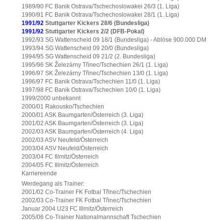
1989/90 FC Banik Ostrava/Tschechoslowakei 26/3 (1. Liga)
1990/91 FC Banik Ostrava/Tschechoslowakei 28/1 (1. Liga)
1991/92
Stuttgarter Kickers 28/6 (Bundesliga)
1991/92
Stuttgarter Kickers 2/2 (DFB-Pokal)
1992/93 SG Wattenscheid 09 18/1 (Bundesliga) - Ablöse 900.000 DM
1993/94 SG Wattenscheid 09 20/0 (Bundesliga)
1994/95 SG Wattenscheid 09 21/2 (2. Bundesliga)
1995/96 SK Železárny Třinec/Tschechien 26/1 (1. Liga)
1996/97 SK Železárny Třinec/Tschechien 13/0 (1. Liga)
1996/97 FC Banik Ostrava/Tschechien 11/0 (1. Liga)
1997/98 FC Banik Ostrava/Tschechien 10/0 (1. Liga)
1999/2000 unbekannt
2000/01 Rakousko/Tschechien
2000/01 ASK Baumgarten/Österreich (3. Liga)
2001/02 ASK Baumgarten/Österreich (3. Liga)
2002/03 ASK Baumgarten/Österreich (4. Liga)
2002/03 ASV Neufeld/Österreich
2003/04 ASV Neufeld/Österreich
2003/04 FC Illmitz/Österreich
2004/05 FC Illmitz/Österreich
Karriereende
Werdegang als Trainer:
2001/02 Co-Trainer FK Fotbal Třinec/Tschechien
2002/03 Co-Trainer FK Fotbal Třinec/Tschechien
Januar 2004 U23 FC Illmitz/Österreich
2005/06 Co-Trainer Nationalmannschaft Tschechien