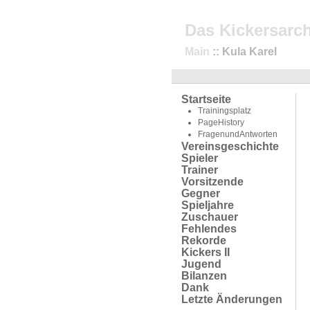
Das Kickersarch
Main
:: Kula Karel
Startseite
Trainingsplatz
PageHistory
FragenundAntworten
Vereinsgeschichte
Spieler
Trainer
Vorsitzende
Gegner
Spieljahre
Zuschauer
Fehlendes
Rekorde
Kickers II
Jugend
Bilanzen
Dank
Letzte Änderungen