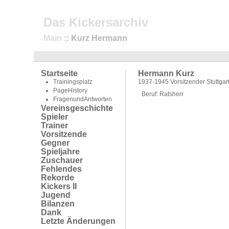
Das Kickersarchiv
Main
:: Kurz Hermann
Startseite
Hermann Kurz
Trainingsplatz
1937-1945 Vorsitzender Stuttgart
PageHistory
Beruf: Ratsherr
FragenundAntworten
Vereinsgeschichte
Spieler
Trainer
Vorsitzende
Gegner
Spieljahre
Zuschauer
Fehlendes
Rekorde
Kickers II
Jugend
Bilanzen
Dank
Letzte Änderungen