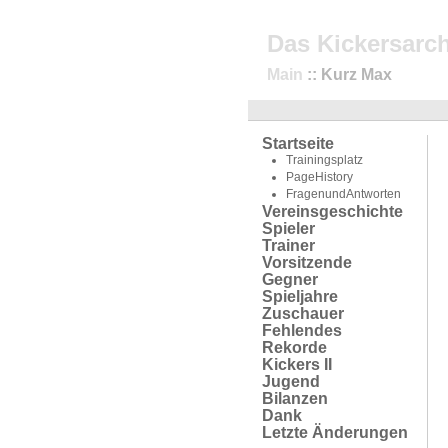
Das Kickersarch
Main
:: Kurz Max
Startseite
Trainingsplatz
PageHistory
FragenundAntworten
Vereinsgeschichte
Spieler
Trainer
Vorsitzende
Gegner
Spieljahre
Zuschauer
Fehlendes
Rekorde
Kickers II
Jugend
Bilanzen
Dank
Letzte Änderungen