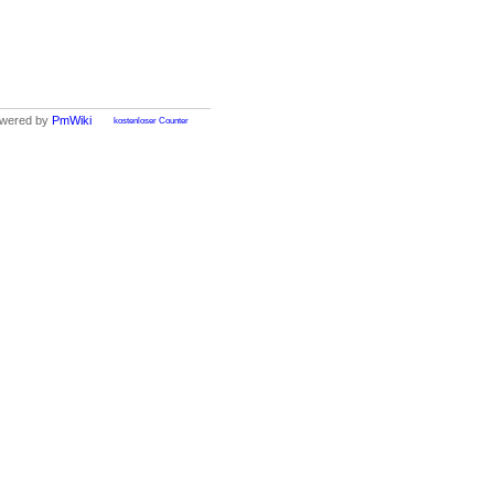
wered by
PmWiki
kostenloser Counter