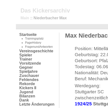
Das Kickersarchiv
Main
:: Niederbacher Max
Max Niederbac
Startseite
Trainingsplatz
PageHistory
FragenundAntworten
Position: Mittell
Vereinsgeschichte
Geburtstag: 22
Spieler
Trainer
Geburtsort: Pfal
Vorsitzende
Todestag: 06.0
Gegner
Spieljahre
Nationalität: De
Zuschauer
Beruf: Mechani
Fehlendes
Rekorde
Werdegang:
Kickers II
Stuttgarter SC
Jugend
Bilanzen
zwischenzeitlic
Dank
1924/25
Stuttga
Letzte Änderungen