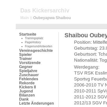
Das Kickersarchiv
Main
:: Oubeyapwa Shaibou
Shaibou Oube
Startseite
Trainingsplatz
Position: Mittelf
PageHistory
FragenundAntworten
Geburtstag: 23
Vereinsgeschichte
Geburtsort: Tc
Spieler
Trainer
Nationalität: T
Vorsitzende
Werdegang:
Gegner
Spieljahre
TSV RSK Essli
Zuschauer
Sportvg Feuerb
Fehlendes
Rekorde
2006-2010 TV N
Kickers II
2010-2011 SpV
Jugend
Bilanzen
2011-2012 SGV
Dank
2012/13 SGV Fr
Letzte Änderungen