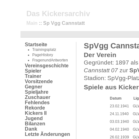
Das Kickersarchiv
Main
:: Sp Vgg Cannstatt
SpVgg Cannsta
Startseite
Trainingsplatz
Der Verein
PageHistory
FragenundAntworten
Gegründet: 1897 al
Vereinsgeschichte
Cannstatt 07
zur
Sp
Spieler
Trainer
Stadion: SpVgg-Plat
Vorsitzende
Spiele aus Kicker
Gegner
Spieljahre
Zuschauer
Datum
Lig
Fehlendes
23.02.1941
GL
Rekorde
Kickers II
24.11.1940
GL
Jugend
03.03.1940
GL
Bilanzen
Dank
04.02.1940
GL
Letzte Änderungen
26.02.1939
GL