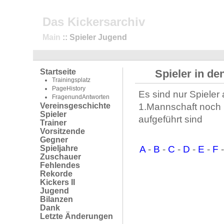
Das Kickersarchiv
Main
:: Spieler Jugend
Startseite
Spieler in d
Trainingsplatz
PageHistory
Es sind nur Spieler 
FragenundAntworten
Vereinsgeschichte
1.Mannschaft noch i
Spieler
aufgeführt sind
Trainer
Vorsitzende
Gegner
Spieljahre
A
-
B
-
C
-
D
-
E
-
F
Zuschauer
Fehlendes
Rekorde
Kickers II
Jugend
Bilanzen
Dank
Letzte Änderungen