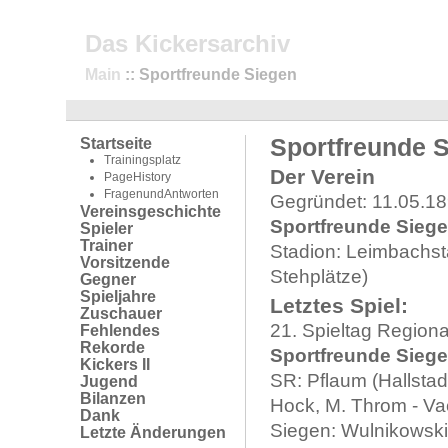
Das Kickersarchiv
Main
:: Sportfreunde Siegen
Sportfreunde 
Startseite
Trainingsplatz
Der Verein
PageHistory
FragenundAntworten
Gegründet: 11.05.18
Vereinsgeschichte
Sportfreunde Sieg
Spieler
Trainer
Stadion: Leimbachsta
Vorsitzende
Stehplätze)
Gegner
Spieljahre
Letztes Spiel:
Zuschauer
21. Spieltag Regiona
Fehlendes
Rekorde
Sportfreunde Siegen
Kickers II
SR: Pflaum (Hallstad
Jugend
Bilanzen
Hock, M. Throm - V
Dank
Siegen: Wulnikowski
Letzte Änderungen