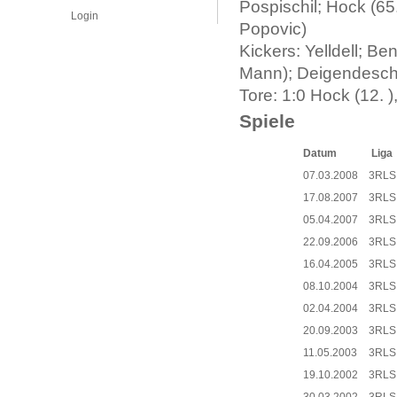
Pospischil; Hock (65.
Login
Popovic)
Kickers: Yelldell; Be
Mann); Deigendesch 
Tore: 1:0 Hock (12. )
Spiele
Datum
Liga
07.03.2008
3RLS
17.08.2007
3RLS
05.04.2007
3RLS
22.09.2006
3RLS
16.04.2005
3RLS
08.10.2004
3RLS
02.04.2004
3RLS
20.09.2003
3RLS
11.05.2003
3RLS
19.10.2002
3RLS