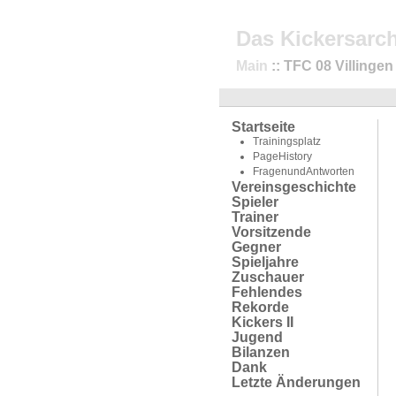
Das Kickersarch
Main
:: TFC 08 Villingen
Startseite
Trainingsplatz
PageHistory
FragenundAntworten
Vereinsgeschichte
Spieler
Trainer
Vorsitzende
Gegner
Spieljahre
Zuschauer
Fehlendes
Rekorde
Kickers II
Jugend
Bilanzen
Dank
Letzte Änderungen