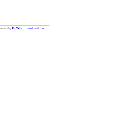
wered by
PmWiki
kostenloser Counter