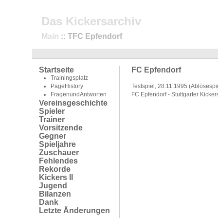
Das Kickersarchiv
Main
:: TFC Epfendorf
Startseite
FC Epfendorf
Trainingsplatz
PageHistory
Testspiel, 28.11.1995 (Ablösespi
FragenundAntworten
FC Epfendorf - Stuttgarter Kicke
Vereinsgeschichte
Spieler
Trainer
Vorsitzende
Gegner
Spieljahre
Zuschauer
Fehlendes
Rekorde
Kickers II
Jugend
Bilanzen
Dank
Letzte Änderungen