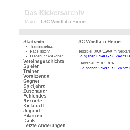
Das Kickersarchiv
Main
:: TSC Westfalia Herne
Startseite
SC Westfalia Herne
Trainingsplatz
PageHistory
Testspiel, 30.07.1960 im Neckar
FragenundAntworten
Stuttgarter Kickers - SC Westfali
Vereinsgeschichte
Testspiel, 25.07.1976
Spieler
Stuttgarter Kickers - SC Westfa
Trainer
Vorsitzende
Gegner
Spieljahre
Zuschauer
Fehlendes
Rekorde
Kickers II
Jugend
Bilanzen
Dank
Letzte Änderungen