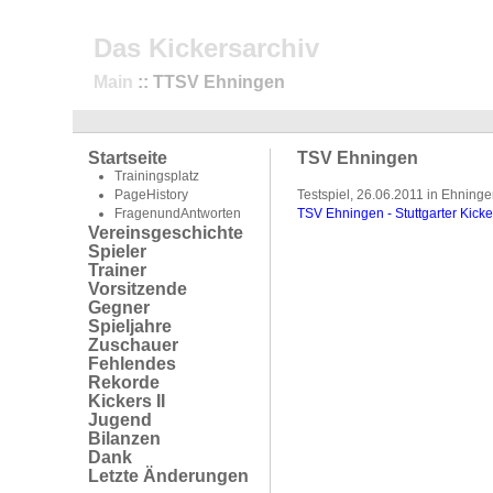
Das Kickersarchiv
Main
:: TTSV Ehningen
Startseite
TSV Ehningen
Trainingsplatz
PageHistory
Testspiel, 26.06.2011 in Ehning
FragenundAntworten
TSV Ehningen - Stuttgarter Kicke
Vereinsgeschichte
Spieler
Trainer
Vorsitzende
Gegner
Spieljahre
Zuschauer
Fehlendes
Rekorde
Kickers II
Jugend
Bilanzen
Dank
Letzte Änderungen