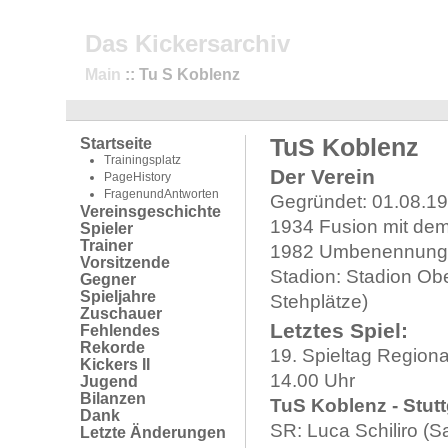
Das Kickersarchiv
Main
:: Tu S Koblenz
TuS Koblenz
Startseite
Trainingsplatz
Der Verein
PageHistory
FragenundAntworten
Gegründet: 01.08.19
Vereinsgeschichte
1934 Fusion mit de
Spieler
Trainer
1982 Umbenennung
Vorsitzende
Stadion: Stadion Obe
Gegner
Spieljahre
Stehplätze)
Zuschauer
Letztes Spiel:
Fehlendes
Rekorde
19. Spieltag Regiona
Kickers II
14.00 Uhr
Jugend
Bilanzen
TuS Koblenz - Stutt
Dank
SR: Luca Schiliro (S
Letzte Änderungen