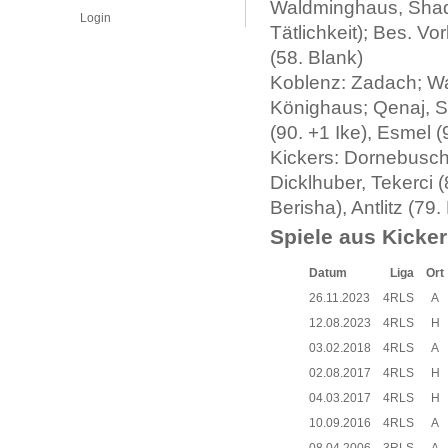
Waldminghaus, Shaqir
Login
Tätlichkeit); Bes. V
(58. Blank)
Koblenz: Zadach; Wa
Könighaus; Qenaj, S
(90. +1 Ike), Esmel (
Kickers: Dornebusch;
Dicklhuber, Tekerci 
Berisha), Antlitz (79.
Spiele aus Kicker
Datum
Liga
Ort
26.11.2023
4RLS
A
12.08.2023
4RLS
H
03.02.2018
4RLS
A
02.08.2017
4RLS
H
04.03.2017
4RLS
H
10.09.2016
4RLS
A