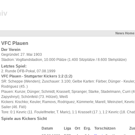
iv
News
Home
VFC Plauen
Der Verein
Gegründet: 27. Mai 1903
Stadion: Vogtlandstadion, 10.000 Plätze (1.400 Sitzplätze / 8.600 Stehplätze)
Letztes Spiel:
2. Runde DFB-Pokal, 07.08.1999
VFC Plauen - Stuttgarter Kickers 1:2 (1:2)
SR: Scheppe (Wenden); Zuschauer: 3.100; Gelbe Karten: Färber, Dünger - Keuler, 
Rodriguez (45. )
Plauen: Kunze; Dünger; Schmidt, Krasselt; Spranger, Starke, Stadelmann, Curri (46.
Zapyshnyi); Schönfeld (73. Hölzel), Weiß
Kickers: Kischko; Keuler, Ramovs, Rodriguez, Kümmerle; Marell, Weinzierl, Kevric, 
Sailer (46. Fiél)
Tore: 0:1 Kevric (11. Foulelfmeter, T. Maric), 1:1 Krasselt (17. ), 1:2 Kevric (18. Chat
Spiele aus Kickers Sicht
Datum
Liga
Ort
Erg.
Torschützen
Zu