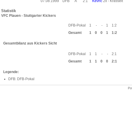
07.08.1999
DFB
A
2:1
Kevric
2x - Krasselt
Statistik
VFC Plauen - Stuttgarter Kickers
DFB-Pokal
1
-
-
1
1:2
Gesamt
1
0
0
1
1:2
Gesamtbilanz aus Kickers Sicht
DFB-Pokal
1
1
-
-
2:1
Gesamt
1
1
0
0
2:1
Legende:
DFB: DFB-Pokal
Po