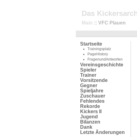
Das Kickersarch
Main
:: VFC Plauen
Startseite
Trainingsplatz
PageHistory
FragenundAntworten
Vereinsgeschichte
Spieler
Trainer
Vorsitzende
Gegner
Spieljahre
Zuschauer
Fehlendes
Rekorde
Kickers II
Jugend
Bilanzen
Dank
Letzte Änderungen