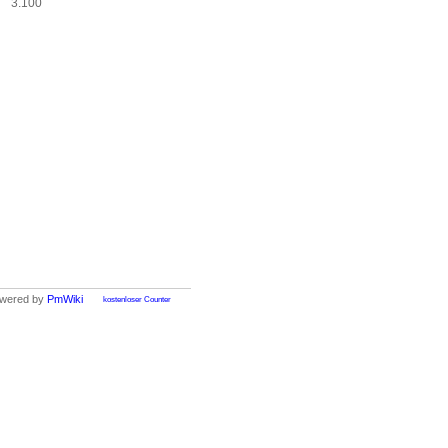
3.100
wered by
PmWiki
kostenloser Counter