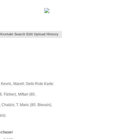
Kontakt
Search
Edit
Upload
History
Kevric, Marell; Gelb-Rote Karte:
 Färber), Miftari (80.
Chatzis; T. Maric (85. Blessin),
zis)
schauer