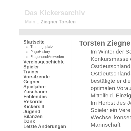
Das Kickersarchiv
Main
:: Ziegner Torsten
Torsten Ziegne
Startseite
Trainingsplatz
Im Winter der S
PageHistory
FragenundAntworten
Konkursmasse de
Vereinsgeschichte
Ostdeutschland 
Spieler
Trainer
Ostdeutschland
Vorsitzende
bestätigte er di
Gegner
Spieljahre
optimalen Vorau
Zuschauer
Mittelfeld. Ein
Fehlendes
Rekorde
Im Herbst des 
Kickers II
Spieler ein Ver
Jugend
Bilanzen
Wechsel konsequ
Dank
Mannschaft.
Letzte Änderungen